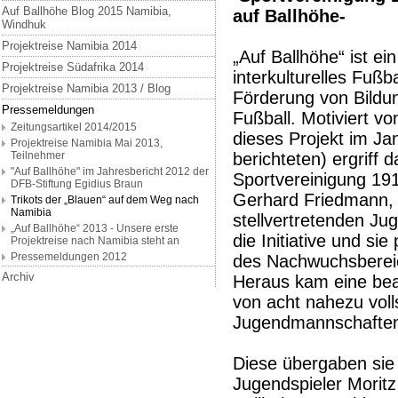
Auf Ballhöhe Blog 2015 Namibia,
auf Ballhöhe-
Windhuk
Projektreise Namibia 2014
„Auf Ballhöhe“ ist ei
Projektreise Südafrika 2014
interkulturelles Fußb
Projektreise Namibia 2013 / Blog
Förderung von Bildu
Pressemeldungen
Fußball. Motiviert vo
Zeitungsartikel 2014/2015
dieses Projekt im Ja
Projektreise Namibia Mai 2013,
Teilnehmer
berichteten) ergriff 
"Auf Ballhöhe" im Jahresbericht 2012 der
Sportvereinigung 191
DFB-Stiftung Egidius Braun
Gerhard Friedmann,
Trikots der „Blauen“ auf dem Weg nach
Namibia
stellvertretenden Ju
„Auf Ballhöhe“ 2013 - Unsere erste
die Initiative und si
Projektreise nach Namibia steht an
Pressemeldungen 2012
des Nachwuchsbereic
Archiv
Heraus kam eine bea
von acht nahezu voll
Jugendmannschaft
Diese übergaben sie
Jugendspieler Moritz