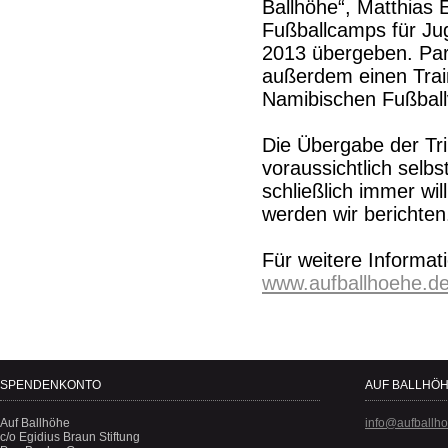
Ballhöhe“, Matthias E
Fußballcamps für Ju
2013 übergeben. Para
außerdem einen Train
Namibischen Fußball
Die Übergabe der Tr
voraussichtlich selb
schließlich immer w
werden wir berichten
Für weitere Informat
www.aufballhoehe.d
SPENDENKONTO
AUF BALLHÖH
Auf Ballhöhe
info@aufballh
c/o Egidius Braun Stiftung