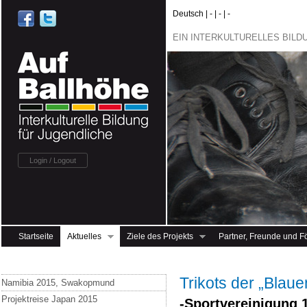
Deutsch | - | - | -
EIN INTERKULTURELLES BIL
Login / Logout
Startseite
Aktuelles
Ziele des Projekts
Partner, Freunde und F
Trikots der „Bla
Namibia 2015, Swakopmund
Projektreise Japan 2015
-Sportvereinigung 1