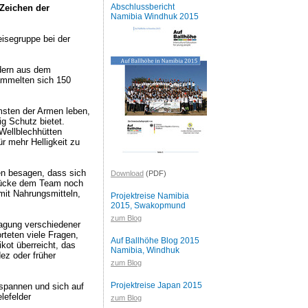
Abschlussbericht
Zeichen der
Namibia Windhuk 2015
eisegruppe bei der
dern aus dem
sammelten sich 150
msten der Armen leben,
g Schutz bietet.
 Wellblechhütten
r mehr Helligkeit zu
ken besagen, dass sich
Download
(PDF)
ndrücke dem Team noch
mit Nahrungsmitteln,
Projektreise Namibia
2015, Swakopmund
zum Blog
tagung verschiedener
teten viele Fragen,
Auf Ballhöhe Blog 2015
kot überreicht, das
Namibia, Windhuk
ez oder früher
zum Blog
Projektreise Japan 2015
spannen und sich auf
lefelder
zum Blog