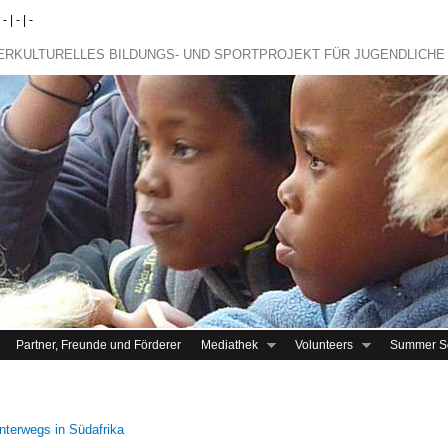
 | - | -
TERKULTURELLES BILDUNGS- UND SPORTPROJEKT FÜR JUGENDLICHE
Partner, Freunde und Förderer
Mediathek
Volunteers
Summer S
nterwegs in Südafrika