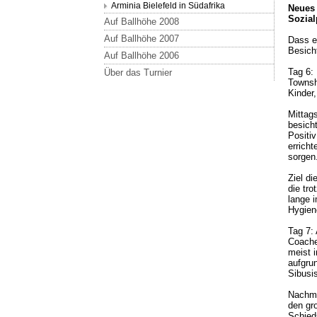
Arminia Bielefeld in Südafrika
Neues 
Sozial
Auf Ballhöhe 2008
Auf Ballhöhe 2007
Dass e
Besich
Auf Ballhöhe 2006
Tag 6:
Über das Turnier
Townsh
Kinder,
Mittag
besich
Positiv
erricht
sorgen
Ziel d
die tr
lange 
Hygiene
Tag 7:
Coache
meist 
aufgru
Sibusi
Nachmi
den gr
Schieds