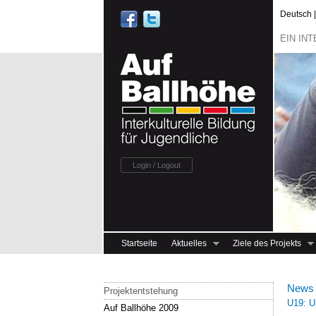
Deutsch | -
EIN IN
Login / Logout
Startseite
Aktuelles
Ziele des Projekts
News
Projektentstehung
U19: U
Auf Ballhöhe 2009