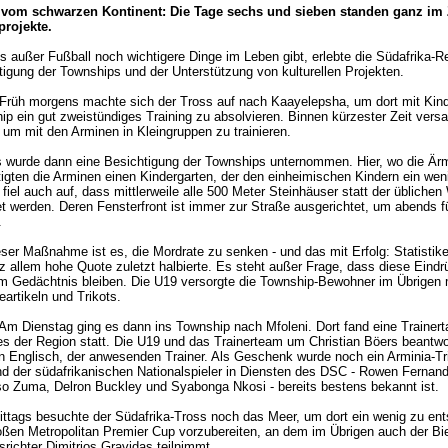
vom schwarzen Kontinent: Die Tage sechs und sieben standen ganz im 
projekte.
s außer Fußball noch wichtigere Dinge im Leben gibt, erlebte die Südafrika-R
tigung der Townships und der Unterstützung von kulturellen Projekten.
 Früh morgens machte sich der Tross auf nach Kaayelepsha, um dort mit Kin
ip ein gut zweistündiges Training zu absolvieren. Binnen kürzester Zeit ver
 um mit den Arminen in Kleingruppen zu trainieren.
s wurde dann eine Besichtigung der Townships unternommen. Hier, wo die Är
tigten die Arminen einen Kindergarten, der den einheimischen Kindern ein weni
 fiel auch auf, dass mittlerweile alle 500 Meter Steinhäuser statt der üblichen
et werden. Deren Fensterfront ist immer zur Straße ausgerichtet, um abends fü
.
ieser Maßnahme ist es, die Mordrate zu senken - und das mit Erfolg: Statisti
otz allem hohe Quote zuletzt halbierte. Es steht außer Frage, dass diese Ei
im Gedächtnis bleiben. Die U19 versorgte die Township-Bewohner im Übrigen 
artikeln und Trikots.
 Am Dienstag ging es dann ins Township nach Mfoleni. Dort fand eine Trainer
s der Region statt. Die U19 und das Trainerteam um Christian Böers beantwor
in Englisch, der anwesenden Trainer. Als Geschenk wurde noch ein Arminia-Tri
nd der südafrikanischen Nationalspieler in Diensten des DSC - Rowen Fernand
so Zuma, Delron Buckley und Syabonga Nkosi - bereits bestens bekannt ist.
ttags besuchte der Südafrika-Tross noch das Meer, um dort ein wenig zu ent
oßen Metropolitan Premier Cup vorzubereiten, an dem im Übrigen auch der Bie
richter Dimitrios Gravidas teilnimmt.