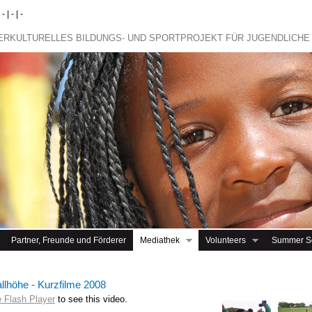
 | - | -
TERKULTURELLES BILDUNGS- UND SPORTPROJEKT FÜR JUGENDLICHE
Partner, Freunde und Förderer
Mediathek
Volunteers
Summer S
llhöhe - Kurzfilme 2008
e Flash Player
to see this video.