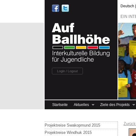
Deutsch | -
EIN IN
Login / Logout
Startseite
Aktuelles
Ziele des Projekts
Zurück
Projektreise Swakopmund 2015
Projektreise Windhuk 2015