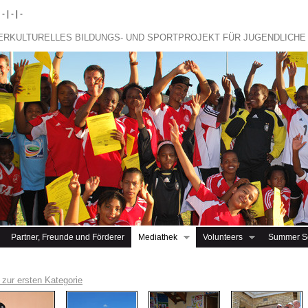
 | - | -
TERKULTURELLES BILDUNGS- UND SPORTPROJEKT FÜR JUGENDLICHE
Partner, Freunde und Förderer
Mediathek
Volunteers
Summer S
 zur ersten Kategorie