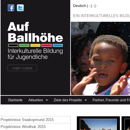
Deutsch | - | - | -
EIN INTERKULTURELLES BIL
Login / Logout
Startseite
Aktuelles
Ziele des Projekts
Partner, Freunde und F
Projektreise Swakopmund 2015
Projektreise Windhuk 2015