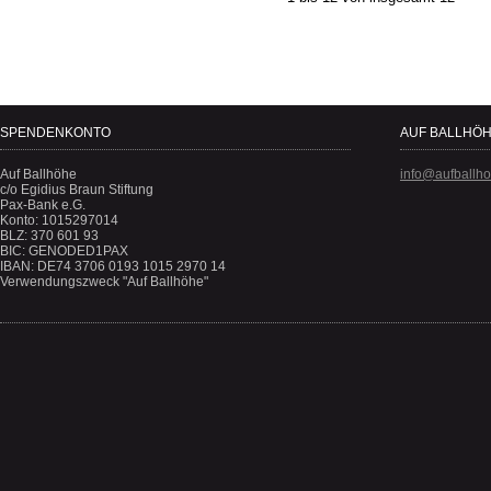
SPENDENKONTO
AUF BALLHÖH
Auf Ballhöhe
info@aufballh
c/o Egidius Braun Stiftung
Pax-Bank e.G.
Konto: 1015297014
BLZ: 370 601 93
BIC: GENODED1PAX
IBAN: DE74 3706 0193 1015 2970 14
Verwendungszweck "Auf Ballhöhe"