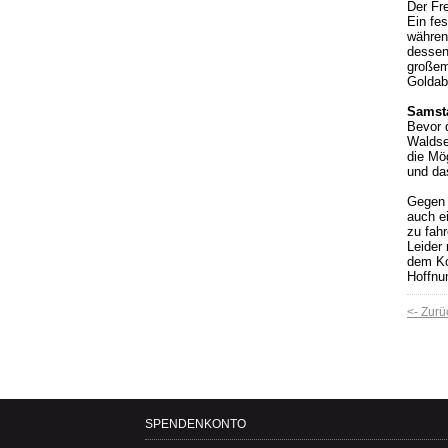
Der Fre
Ein fe
währen
dessen 
großem
Goldab
Samsta
Bevor 
Waldse
die Mö
und da
Gegen 
auch e
zu fahr
Leider
dem Ko
Hoffnu
<- Zurü
SPENDENKONTO