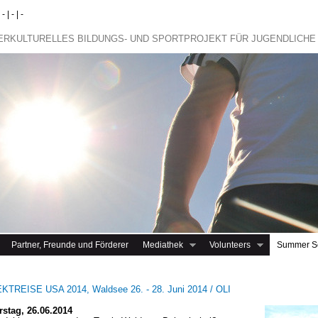
 | - | -
TERKULTURELLES BILDUNGS- UND SPORTPROJEKT FÜR JUGENDLICHE
Partner, Freunde und Förderer
Mediathek
Volunteers
Summer S
TREISE USA 2014, Waldsee 26. - 28. Juni 2014 / OLI
stag, 26.06.2014