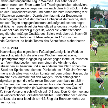
s dahin anstrengendste Tag in Waldsee. Bei sehr heißen
aturen waren am Ende satte fünf Trainingseinheiten absolviert.
serer Trainingsgruppe begannen wir nach dem Frühstück mit der
e des Fußballabzeichens und hatten bis zum Nachmittag vier
nf Stationen gemeistert. Dazwischen lag mit der Begegnung
hland gegen die USA der mediale Höhepunkt der Woche, dem
chon seit Tagen entgegenfieberten und aufgrund dessen sogar
nst übliche Tagesablauf der Anstoßzeit angepasst wurde. Auch
 war der Saal wieder gut gefüllt, wobei die vorherrschende
ng die eher mäßige Qualität des Spiels weit übertraf. Nach 90
n gab es dann trotz der 0:1-Niederlage der US-Boys nur
nde Gesichter, da beide Teams das Achtelfinale sicher hatten.
g, 27.06.2014
Nachmittag das eigentliche Fußballgroßereignis in Waldsee
nden sollte, nämlich die alle zwei Wochen ausgetragene,
s prestigeträchtige Begegnung Kinder gegen Betreuer, mussten
s am Vormittag beeilen, um zum einen die Abnahme des
labzeichen zu beenden und zum anderen den Platz schon mal
 Spiel der Spiele herzurichten. Pünktlich um 15.00 Uhr Ortszeit
melte sich alles was kicken konnte auf dem grünen Rasen, der
ormierte sich lautstark auf den Rängen. Nach anfänglichen
igkeiten gingen die erfahrenen Betreuer doch bald mit 2:0 in
nd bauten durch ein sehenswertes Tor in den Winkel, erzielt
den Tippspielführenden (in Waldseekreisen nur „das Orakel“
t), ihren Vorsprung schließlich auf 3:1 aus. Den Kindern gelang
ein wunderschönes, direktverwandeltes Freistoßtor noch einmal
chluss, der aber letztlich am 4:3-Sieg der Betreuer nichts zu
 vermochte.