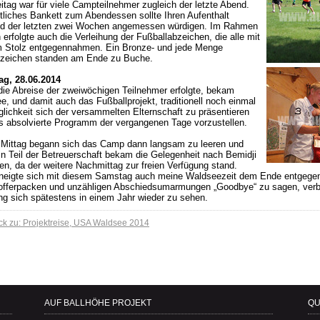
itag war für viele Campteilnehmer zugleich der letzte Abend.
stliches Bankett zum Abendessen sollte Ihren Aufenthalt
d der letzten zwei Wochen angemessen würdigen. Im Rahmen
erfolgte auch die Verleihung der Fußballabzeichen, die alle mit
 Stolz entgegennahmen. Ein Bronze- und jede Menge
zeichen standen am Ende zu Buche.
g, 28.06.2014
die Abreise der zweiwöchigen Teilnehmer erfolgte, bekam
e, und damit auch das Fußballprojekt, traditionell noch einmal
glichkeit sich der versammelten Elternschaft zu präsentieren
s absolvierte Programm der vergangenen Tage vorzustellen.
Mittag begann sich das Camp dann langsam zu leeren und
in Teil der Betreuerschaft bekam die Gelegenheit nach Bemidji
en, da der weitere Nachmittag zur freien Verfügung stand.
 neigte sich mit diesem Samstag auch meine Waldseezeit dem Ende entgegen
fferpacken und unzähligen Abschiedsumarmungen „Goodbye“ zu sagen, verb
ng sich spätestens in einem Jahr wieder zu sehen.
ck zu: Projektreise, USA Waldsee 2014
AUF BALLHÖHE PROJEKT
QU