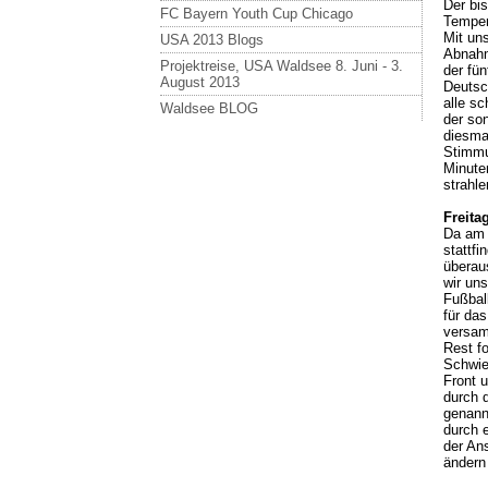
Der bi
FC Bayern Youth Cup Chicago
Temper
Mit un
USA 2013 Blogs
Abnahm
Projektreise, USA Waldsee 8. Juni - 3.
der fü
August 2013
Deutsc
alle s
Waldsee BLOG
der so
diesmal
Stimmu
Minute
strahle
Freita
Da am 
stattfi
überau
wir un
Fußbal
für das
versam
Rest f
Schwier
Front u
durch 
genann
durch 
der Ans
ändern