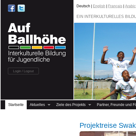
Deutsch |
English
|
Français
|
Arabic
EIN INTERKULTURELLES BIL
Login / Logout
Startseite
Aktuelles
Ziele des Projekts
Partner, Freunde und F
Projektreise Swa