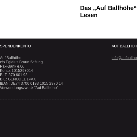
Das „Auf Ballhöhe“
Lesen
SPENDENKONTO
AUF BALLHÖH
Auf Ballhöhe
info@aufballh
c/o Egidius Braun Stiftung
Pax-Bank e.G.
Konto: 1015297014
BLZ: 370 601 93
BIC: GENODED1PAX
IBAN: DE74 3706 0193 1015 2970 14
Verwendungszweck "Auf Ballhöhe"