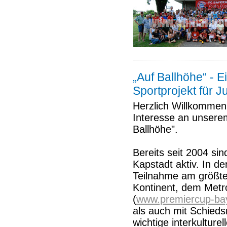
„Auf Ballhöhe“ - E
Sportprojekt für J
Herzlich Willkommen
Interesse an unserem
Ballhöhe".
Bereits seit 2004 sin
Kapstadt aktiv. In d
Teilnahme am größte
Kontinent, dem Metr
(
www.premiercup-bayh
als auch mit Schiedsr
wichtige interkultur