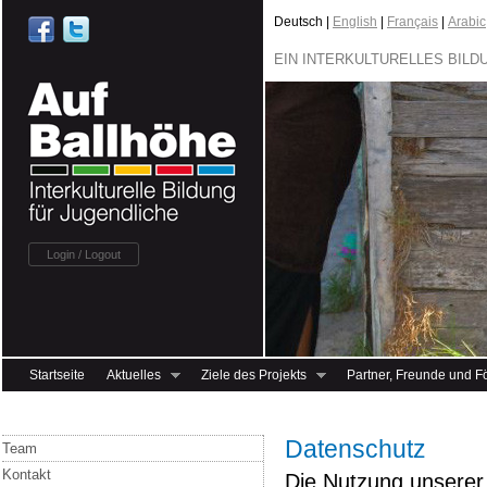
Deutsch |
English
|
Français
|
Arabic
EIN INTERKULTURELLES BIL
Login / Logout
Startseite
Aktuelles
Ziele des Projekts
Partner, Freunde und F
Datenschutz
Team
Kontakt
Die Nutzung unserer