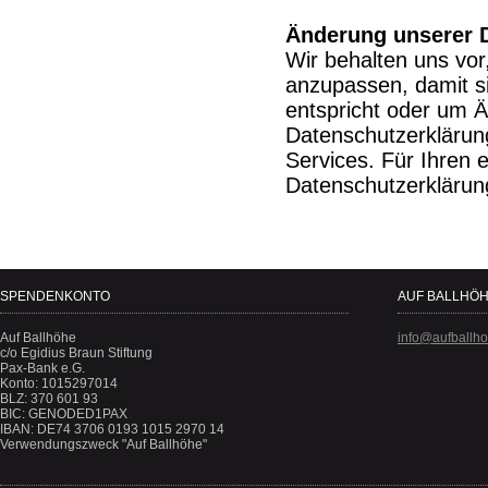
Änderung unserer
Wir behalten uns vor
anzupassen, damit si
entspricht oder um 
Datenschutzerklärun
Services. Für Ihren 
Datenschutzerklärun
SPENDENKONTO
AUF BALLHÖH
Auf Ballhöhe
info@aufballh
c/o Egidius Braun Stiftung
Pax-Bank e.G.
Konto: 1015297014
BLZ: 370 601 93
BIC: GENODED1PAX
IBAN: DE74 3706 0193 1015 2970 14
Verwendungszweck "Auf Ballhöhe"